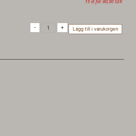
15 st för 80,00 SEK
-
+