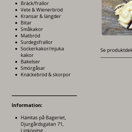
Bräck/frallor
Vete & Wienerbröd
Kransar & längder
Bitar
Småkakor
Matbröd
Surdegsfrallor
Sockerkakor/mjuka
Se produktdek
kakor
Bakelser
Smörgåsar
Knäckebröd & skorpor
Information:
Hämtas på Bageriet,
Djurgårdsgatan 71,
Linköping.